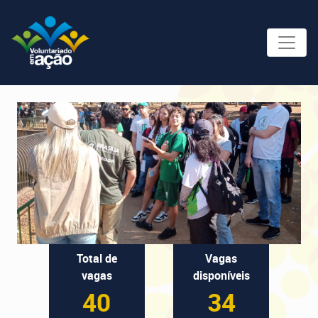
Total de
Vagas
vagas
disponíveis
40
34